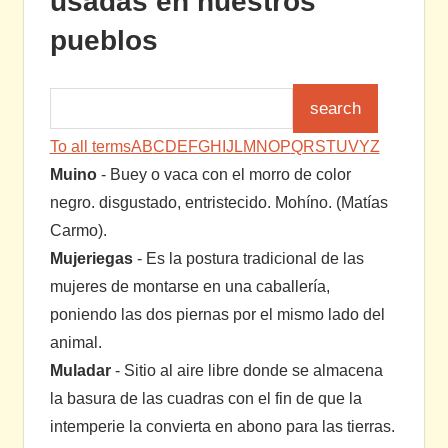
usadas en nuestros
pueblos
To all terms
A
B
C
D
E
F
G
H
I
J
L
M
N
O
P
Q
R
S
T
U
V
Y
Z
Muino
- Buey o vaca con el morro de color
negro. disgustado, entristecido. Mohíno. (Matías
Carmo).
Mujeriegas
- Es la postura tradicional de las
mujeres de montarse en una caballería,
poniendo las dos piernas por el mismo lado del
animal.
Muladar
- Sitio al aire libre donde se almacena
la basura de las cuadras con el fin de que la
intemperie la convierta en abono para las tierras.