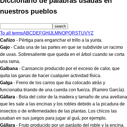
Diccionario de palabras usadas en
nuestros pueblos
To all terms
A
B
C
D
E
F
G
H
I
J
L
M
N
O
P
Q
R
S
T
U
V
Y
Z
Cañizo
- Pértiga para enganchar el trillo a la yunta.
Gajo
- Cada una de las partes en que se subdivide un racimo
de uvas. Sobresaliente que queda en el árbol cuando se corta
una rama.
Galbana
- Cansancio producido por el exceso de calor, que
quita las ganas de hacer cualquier actividad física.
Galga
- Freno de los carros que iba colocado atrás y
funcionaba tirando de una cuerda con fuerza. (Ramiro García).
Gállara
- Bola del color de la madera y tamaño de una avellana
que les sale a las encinas y los robles debido a la picadura de
insectos o de enfermedades de las plantas. Los chicos las
usaban en sus juegos para jugar al guá, por ejemplo.
Gállara
- Fruto producido por un parásito del roble y la encina.