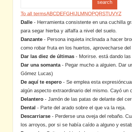
To all terms
A
B
C
D
E
F
G
H
I
J
L
M
N
O
P
Q
R
S
T
U
V
Y
Z
Dalle
- Herramienta consistente en una cuchilla gr
para segar hierba y alfalfa a nivel del suelo.
Danzante
- Persona inquieta inclinada a hacer b
como robar fruta en los huertos, aprovecharse del
Dar las diez de últimas
- Morirse. está dando las
Dar una somanta
- Pegar mucho a alguien. Dar un
Gómez Lucas)
De aquí te espero
- Se emplea esta expresióncuan
algún aspecto extraordinario del mismo. Cayó un 
Delantero
- Jamón de las patas de delante del cerd
Dental
- Parte del arado sobre el que va la reja.
Descarriarse
- Perderse una oveja del rebaño. Cu
los arroyos, por si se había caído a alguno y esta