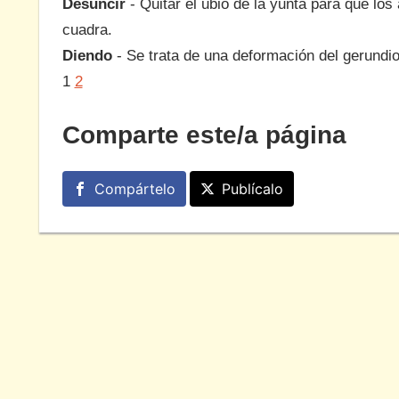
Desuncir
- Quitar el ubio de la yunta para que los
cuadra.
Diendo
- Se trata de una deformación del gerundi
1
2
Comparte este/a página
Compártelo
Publícalo