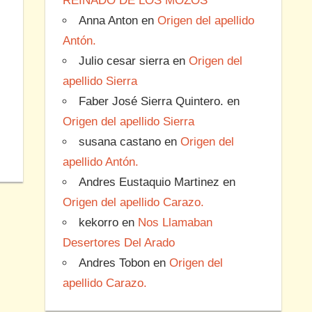
REINADO DE LOS MOZOS
Anna Anton
en
Origen del apellido
Antón.
Julio cesar sierra
en
Origen del
apellido Sierra
Faber José Sierra Quintero.
en
Origen del apellido Sierra
susana castano
en
Origen del
apellido Antón.
Andres Eustaquio Martinez
en
Origen del apellido Carazo.
kekorro
en
Nos Llamaban
Desertores Del Arado
Andres Tobon
en
Origen del
apellido Carazo.