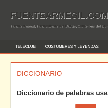
Saltar
al
FUENTEARMEGIL.COM
contenido
Fuentearmegil, Fuencaliente del Burgo, Santervás del Bu
TELECLUB
COSTUMBRES Y LEYENDAS
DICCIONARIO
Diccionario de palabras us