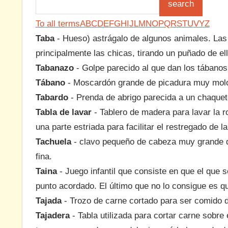
To all terms
A
B
C
D
E
F
G
H
I
J
L
M
N
O
P
Q
R
S
T
U
V
Y
Z
Taba
- Hueso) astrágalo de algunos animales. Las
principalmente las chicas, tirando un puñado de ell
Tabanazo
- Golpe parecido al que dan los tábano
Tábano
- Moscardón grande de picadura muy molor
Tabardo
- Prenda de abrigo parecida a un chaque
Tabla de lavar
- Tablero de madera para lavar la rop
una parte estriada para facilitar el restregado de la
Tachuela
- clavo pequeño de cabeza muy grande qu
fina.
Taina
- Juego infantil que consiste en que el que 
punto acordado. El último que no lo consigue es qu
Tajada
- Trozo de carne cortado para ser comido d
Tajadera
- Tabla utilizada para cortar carne sobre