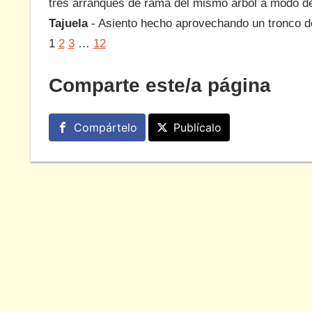
tres arranques de rama del mismo árbol a modo de
Tajuela
- Asiento hecho aprovechando un tronco d
1
2
3
…
12
Comparte este/a página
Compártelo
Publícalo