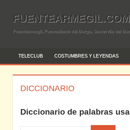
Saltar
al
FUENTEARMEGIL.COM
contenido
Fuentearmegil, Fuencaliente del Burgo, Santervás del Bu
TELECLUB
COSTUMBRES Y LEYENDAS
DICCIONARIO
Diccionario de palabras us