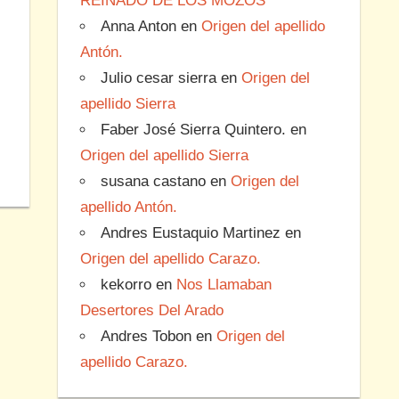
REINADO DE LOS MOZOS
Anna Anton
en
Origen del apellido
Antón.
Julio cesar sierra
en
Origen del
apellido Sierra
Faber José Sierra Quintero.
en
Origen del apellido Sierra
susana castano
en
Origen del
apellido Antón.
Andres Eustaquio Martinez
en
Origen del apellido Carazo.
kekorro
en
Nos Llamaban
Desertores Del Arado
Andres Tobon
en
Origen del
apellido Carazo.