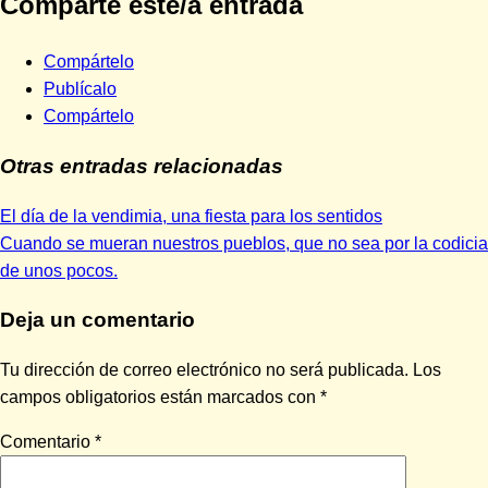
Comparte este/a entrada
Compártelo
Publícalo
Compártelo
Otras entradas relacionadas
Entrada
Navegación
El día de la vendimia, una fiesta para los sentidos
anterior:
Siguiente
Cuando se mueran nuestros pueblos, que no sea por la codicia
de
entrada:
de unos pocos.
entradas
Deja un comentario
Tu dirección de correo electrónico no será publicada.
Los
campos obligatorios están marcados con
*
Comentario
*