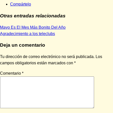
Compártelo
Otras entradas relacionadas
Entrada
Navegación
Mayo Es El Mes Más Bonito Del Año
anterior:
Siguiente
Agradecimiento a los teleclubs
de
entrada:
Deja un comentario
entradas
Tu dirección de correo electrónico no será publicada.
Los
campos obligatorios están marcados con
*
Comentario
*