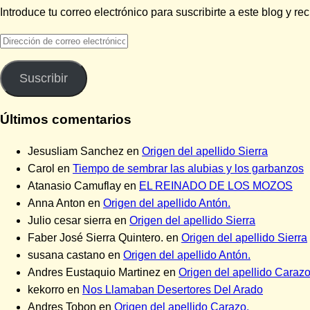
Introduce tu correo electrónico para suscribirte a este blog y re
Dirección
de
correo
Suscribir
electrónico
Últimos comentarios
Jesusliam Sanchez
en
Origen del apellido Sierra
Carol
en
Tiempo de sembrar las alubias y los garbanzos
Atanasio Camuflay
en
EL REINADO DE LOS MOZOS
Anna Anton
en
Origen del apellido Antón.
Julio cesar sierra
en
Origen del apellido Sierra
Faber José Sierra Quintero.
en
Origen del apellido Sierra
susana castano
en
Origen del apellido Antón.
Andres Eustaquio Martinez
en
Origen del apellido Carazo
kekorro
en
Nos Llamaban Desertores Del Arado
Andres Tobon
en
Origen del apellido Carazo.