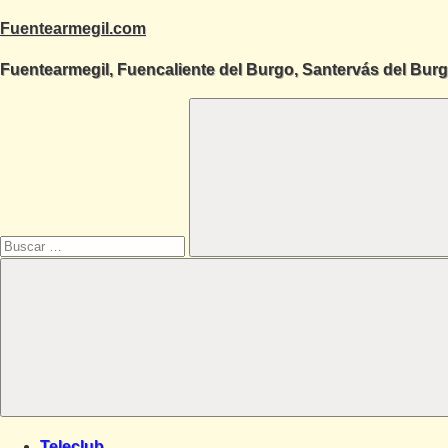
Saltar
Fuentearmegil.com
al
Fuentearmegil, Fuencaliente del Burgo, Santervás del Bur
contenido
Buscar:
Buscar
Teleclub