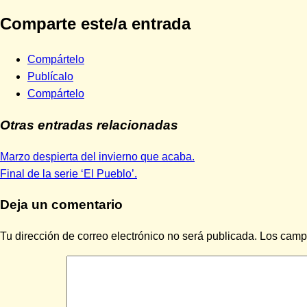
Comparte este/a entrada
Compártelo
Publícalo
Compártelo
Otras entradas relacionadas
Entrada
Navegación
Marzo despierta del invierno que acaba.
anterior:
Siguiente
Final de la serie ‘El Pueblo’.
de
entrada:
Deja un comentario
entradas
Tu dirección de correo electrónico no será publicada.
Los camp