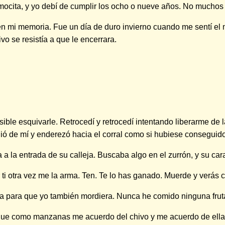
mocita, y yo debí de cumplir los ocho o nueve años. No muchos
 en mi memoria. Fue un día de duro invierno cuando me sentí el
vo se resistía a que le encerrara.
ible esquivarle. Retrocedí y retrocedí intentando liberarme de 
 de mí y enderezó hacia el corral como si hubiese conseguido
 la entrada de su calleja. Buscaba algo en el zurrón, y su cara
r ti otra vez me la arma. Ten. Te lo has ganado. Muerde y verás 
a para que yo también mordiera. Nunca he comido ninguna frut
 que como manzanas me acuerdo del chivo y me acuerdo de ella