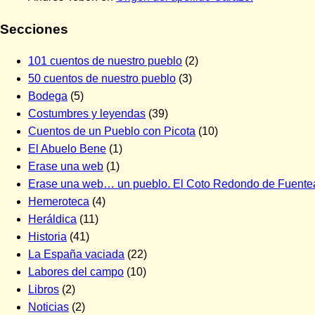
Secciones
101 cuentos de nuestro pueblo
(2)
50 cuentos de nuestro pueblo
(3)
Bodega
(5)
Costumbres y leyendas
(39)
Cuentos de un Pueblo con Picota
(10)
El Abuelo Bene
(1)
Erase una web
(1)
Erase una web… un pueblo. El Coto Redondo de Fuente
Hemeroteca
(4)
Heráldica
(11)
Historia
(41)
La España vaciada
(22)
Labores del campo
(10)
Libros
(2)
Noticias
(2)