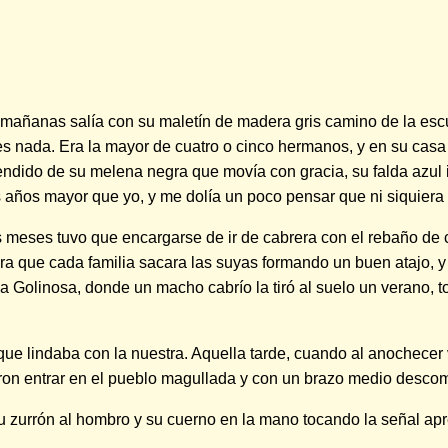
las mañanas salía con su maletín de madera gris camino de la 
ces nada. Era la mayor de cuatro o cinco hermanos, y en su cas
endido de su melena negra que movía con gracia, su falda azul
es años mayor que yo, y me dolía un poco pensar que ni siquier
s meses tuvo que encargarse de ir de cabrera con el rebaño de c
 que cada familia sacara las suyas formando un buen atajo, y p
e La Golinosa, donde un macho cabrío la tiró al suelo un verano,
e lindaba con la nuestra. Aquella tarde, cuando al anochecer v
ieron entrar en el pueblo magullada y con un brazo medio desco
 su zurrón al hombro y su cuerno en la mano tocando la señal ap