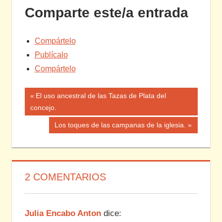
Comparte este/a entrada
Compártelo
Publícalo
Compártelo
Navegación
Entrada
El uso ancestral de las Tazas de Plata del
anterior:
concejo.
de
Siguiente
Los toques de las campanas de la iglesia.
entradas
entrada:
2 COMENTARIOS
Julia Encabo Anton
dice: