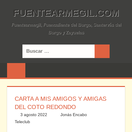
Saltar
FUENTEARMEGIL.COM
al
contenido
Fuentearmegil, Fuencaliente del Burgo, Santervás del
Burgo y Zayuelas
Buscar:
Buscar
CARTA A MIS AMIGOS Y AMIGAS
DEL COTO REDONDO
3 agosto 2022
Jonás Encabo
Teleclub
2 comentarios