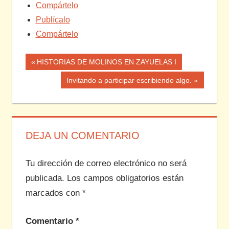
Compártelo
Publícalo
Compártelo
Navegación
Entrada
HISTORIAS DE MOLINOS EN ZAYUELAS I
anterior:
de
Siguiente
Invitando a participar escribiendo algo.
entrada:
entradas
DEJA UN COMENTARIO
Tu dirección de correo electrónico no será
publicada.
Los campos obligatorios están
marcados con
*
Comentario
*