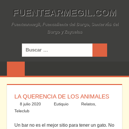
Saltar
FUENTEARMEGIL.COM
al
contenido
Fuentearmegil, Fuencaliente del Burgo, Santervás del
Burgo y Zayuelas
Buscar:
Buscar
LA QUERENCIA DE LOS ANIMALES
8 julio 2020
Eutiquio
Relatos
,
Teleclub
Deja un comentario
Un bar no es el mejor sitio para tener un gato. No