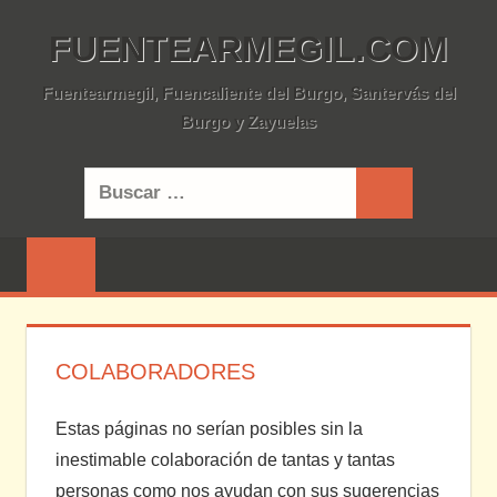
Saltar
FUENTEARMEGIL.COM
al
contenido
Fuentearmegil, Fuencaliente del Burgo, Santervás del
Burgo y Zayuelas
Buscar:
Buscar
COLABORADORES
Estas páginas no serían posibles sin la
inestimable colaboración de tantas y tantas
personas como nos ayudan con sus sugerencias