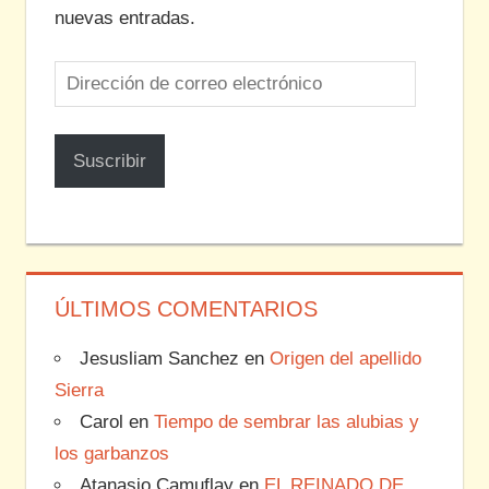
nuevas entradas.
Dirección
de
correo
Suscribir
electrónico
ÚLTIMOS COMENTARIOS
Jesusliam Sanchez
en
Origen del apellido
Sierra
Carol
en
Tiempo de sembrar las alubias y
los garbanzos
Atanasio Camuflay
en
EL REINADO DE