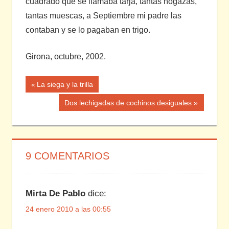
cuadrado que se llamaba tarja, tantas hogazas,
tantas muescas, a Septiembre mi padre las
contaban y se lo pagaban en trigo.
Girona, octubre, 2002.
Navegación
Entrada
La siega y la trilla
anterior:
de
Siguiente
Dos lechigadas de cochinos desiguales
entrada:
entradas
9 COMENTARIOS
Mirta De Pablo
dice:
24 enero 2010 a las 00:55