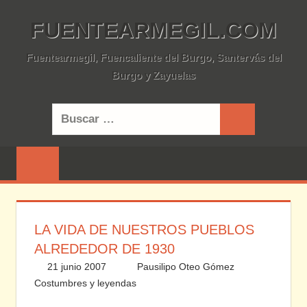
Saltar
FUENTEARMEGIL.COM
al
contenido
Fuentearmegil, Fuencaliente del Burgo, Santervás del
Burgo y Zayuelas
Buscar:
Buscar
LA VIDA DE NUESTROS PUEBLOS
ALREDEDOR DE 1930
21 junio 2007
Pausilipo Oteo Gómez
Costumbres y leyendas
9 comentarios