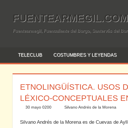
Saltar
al
FUENTEARMEGIL.COM
contenido
Fuentearmegil, Fuencaliente del Burgo, Santervás del Bu
TELECLUB
COSTUMBRES Y LEYENDAS
ETNOLINGÜÍSTICA. USOS 
LÉXICO-CONCEPTUALES EN
30 mayo 0200
Silvano Andrés de la Morena
Silvano Andrés de la Morena es de Cuevas de Aylló