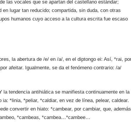
e las vocales que se apartan del castellano estándar;
d en lugar tan reducido; compartida, sin duda, con otras
rupos humanos cuyo acceso a la cultura escrita fue escaso
la abertura de /e/ en /a/, en el diptongo ei: Así, *rai, po
, por afeitar. Igualmente, se da el fenómeno contrario: /a/
Y la tendencia antihiática se manifiesta continuamente en la
: *linia, *peliar, *caldiar, en vez de línea, pelear, caldear.
puede convertir en hiato: *cambear, por cambiar, que, además
o: *cambeo, *cambeas, *cambea…*cambee…