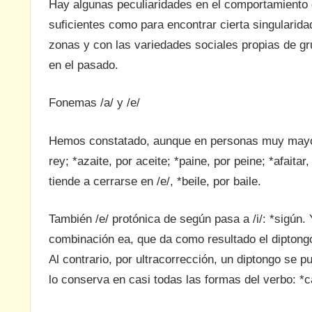
Hay algunas peculiaridades en el comportamiento d
suficientes como para encontrar cierta singularida
zonas y con las variedades sociales propias de g
en el pasado.
Fonemas /a/ y /e/
Hemos constatado, aunque en personas muy mayores, 
rey; *azaite, por aceite; *paine, por peine; *afaitar
tiende a cerrarse en /e/, *beile, por baile.
También /e/ protónica de según pasa a /i/: *sigún. 
combinación ea, que da como resultado el diptongo ia
Al contrario, por ultracorrección, un diptongo se 
lo conserva en casi todas las formas del verb