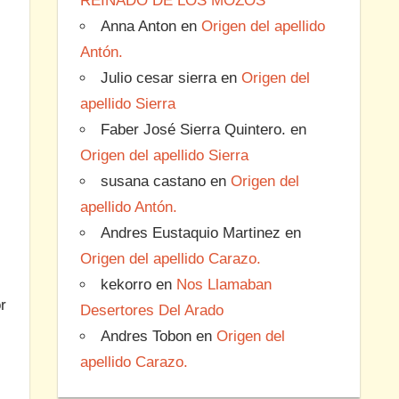
REINADO DE LOS MOZOS
Anna Anton
en
Origen del apellido
Antón.
Julio cesar sierra
en
Origen del
apellido Sierra
Faber José Sierra Quintero.
en
Origen del apellido Sierra
susana castano
en
Origen del
apellido Antón.
Andres Eustaquio Martinez
en
Origen del apellido Carazo.
kekorro
en
Nos Llamaban
r
Desertores Del Arado
Andres Tobon
en
Origen del
apellido Carazo.