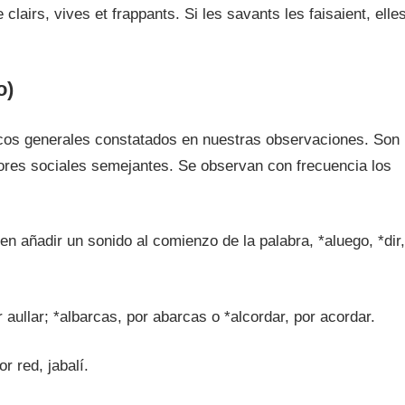
e clairs, vives et frappants. Si les savants les faisaient, elle
o)
cos generales constatados en nuestras observaciones. Son
ores sociales semejantes. Se observan con frecuencia los
n añadir un sonido al comienzo de la palabra, *aluego, *dir,
r aullar; *albarcas, por abarcas o *alcordar, por acordar.
r red, jabalí.