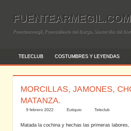
Saltar
al
FUENTEARMEGIL.COM
contenido
Fuentearmegil, Fuencaliente del Burgo, Santervás del Bu
TELECLUB
COSTUMBRES Y LEYENDAS
MORCILLAS, JAMONES, CH
MATANZA.
9 febrero 2022
Eutiquio
Teleclub
Deja
Matada la cochina y hechas las primeras labores