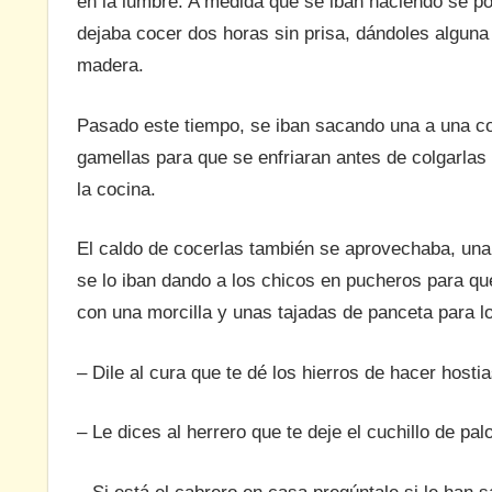
en la lumbre. A medida que se iban haciendo se po
dejaba cocer dos horas sin prisa, dándoles algun
madera.
Pasado este tiempo, se iban sacando una a una co
gamellas para que se enfriaran antes de colgarlas 
la cocina.
El caldo de cocerlas también se aprovechaba, una
se lo iban dando a los chicos en pucheros para qu
con una morcilla y unas tajadas de panceta para l
– Dile al cura que te dé los hierros de hacer host
– Le dices al herrero que te deje el cuchillo de p