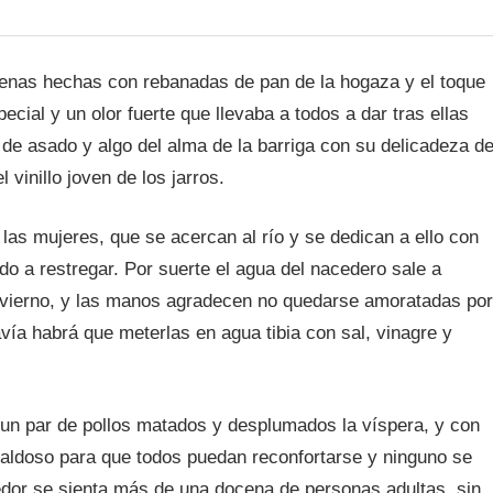
enas hechas con rebanadas de pan de la hogaza y el toque
ecial y un olor fuerte que llevaba a todos a dar tras ellas
 de asado y algo del alma de la barriga con su delicadeza d
 vinillo joven de los jarros.
 las mujeres, que se acercan al río y se dedican a ello con
o a restregar. Por suerte el agua del nacedero sale a
nvierno, y las manos agradecen no quedarse amoratadas por
avía habrá que meterlas en agua tibia con sal, vinagre y
un par de pollos matados y desplumados la víspera, y con
caldoso para que todos puedan reconfortarse y ninguno se
dor se sienta más de una docena de personas adultas, sin