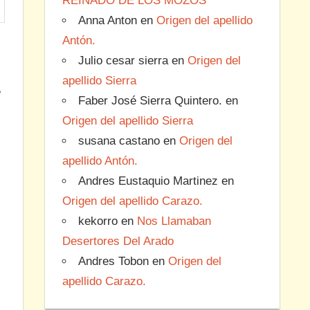
REINADO DE LOS MOZOS
Anna Anton
en
Origen del apellido
Antón.
Julio cesar sierra
en
Origen del
apellido Sierra
e
Faber José Sierra Quintero.
en
Origen del apellido Sierra
susana castano
en
Origen del
apellido Antón.
Andres Eustaquio Martinez
en
Origen del apellido Carazo.
kekorro
en
Nos Llamaban
Desertores Del Arado
Andres Tobon
en
Origen del
apellido Carazo.