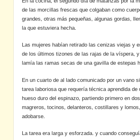
En la cocina, el segundo día de matanzas por la m
de las morcillas frescas que colgaban como cuerp
grandes, otras más pequeñas, algunas gordas, llena
la que estuviera hecha.
Las mujeres habían retirado las cenizas viejas y 
de los últimos tizones de las rajas de la víspera,
lamía las ramas secas de una gavilla de estepas h
En un cuarto de al lado comunicado por un vano s
tarea laboriosa que requería técnica aprendida de
hueso duro del espinazo, partiendo primero en dos 
magreros, tocinos, delanteros, costillares y lomos
adobarse.
La tarea era larga y esforzada. y cuando conseguía