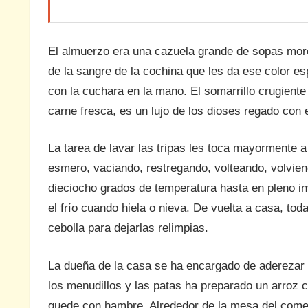
El almuerzo era una cazuela grande de sopas mor
de la sangre de la cochina que les da ese color esp
con la cuchara en la mano. El somarrillo crugiente
carne fresca, es un lujo de los dioses regado con el
La tarea de lavar las tripas les toca mayormente a
esmero, vaciando, restregando, volteando, volviend
dieciocho grados de temperatura hasta en pleno i
el frío cuando hiela o nieva. De vuelta a casa, tod
cebolla para dejarlas relimpias.
La dueña de la casa se ha encargado de aderezar 
los menudillos y las patas ha preparado un arroz 
quede con hambre. Alrededor de la mesa del come