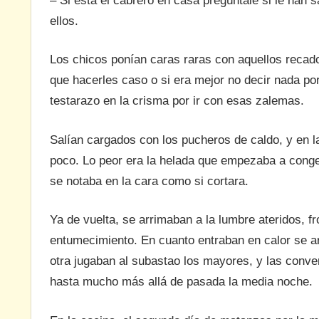
– Si está el cabrero en casa pregúntale si le han sa
ellos.
Los chicos ponían caras raras con aquellos recado
que hacerles caso o si era mejor no decir nada po
testarazo en la crisma por ir con esas zalemas.
Salían cargados con los pucheros de caldo, y en l
poco. Lo peor era la helada que empezaba a congela
se notaba en la cara como si cortara.
Ya de vuelta, se arrimaban a la lumbre ateridos, 
entumecimiento. En cuanto entraban en calor se ar
otra jugaban al subastao los mayores, y las conver
hasta mucho más allá de pasada la media noche.