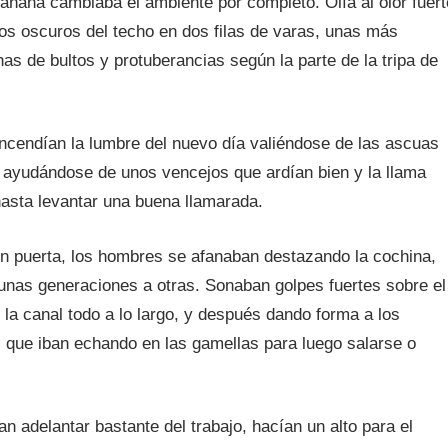
añana cambiaba el ambiente por completo. Olía al olor fuert
os oscuros del techo en dos filas de varas, unas más
s de bultos y protuberancias según la parte de la tripa de
encendían la lumbre del nuevo día valiéndose de las ascuas
 y ayudándose de unos vencejos que ardían bien y la llama
asta levantar una buena llamarada.
in puerta, los hombres se afanaban destazando la cochina,
 unas generaciones a otras. Sonaban golpes fuertes sobre el
la canal todo a lo largo, y después dando forma a los
, que iban echando en las gamellas para luego salarse o
n adelantar bastante del trabajo, hacían un alto para el