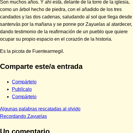
Son muchos años. Y ahí está, delante de la torre de la iglesia,
como un árbol hecho de piedra, con el añadido de los tres
candados y las dos cadenas, saludando al sol que llega desde
santervás por la mañana y se ponne por Zayuelas al atardecer,
dando testimonio de la reafirmación de un pueblo que quiere
ocupar su propio espacio en el corazón de la historia.
Es la picota de Fuentearmegil.
Comparte este/a entrada
Compártelo
Publícalo
Compártelo
Entrada
Navegación
Algunas palabras rescatadas al olvido
anterior:
Siguiente
Recordando Zayuelas
de
entrada:
Un comentario
entradas