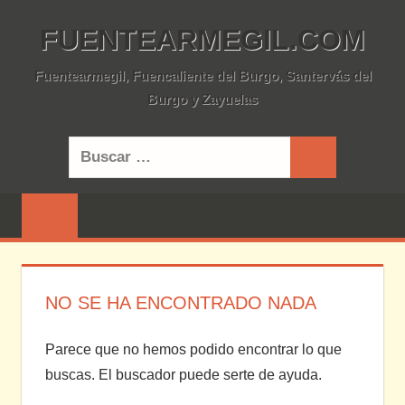
Saltar
FUENTEARMEGIL.COM
al
contenido
Fuentearmegil, Fuencaliente del Burgo, Santervás del
Burgo y Zayuelas
Buscar:
Buscar
NO SE HA ENCONTRADO NADA
Parece que no hemos podido encontrar lo que
buscas. El buscador puede serte de ayuda.