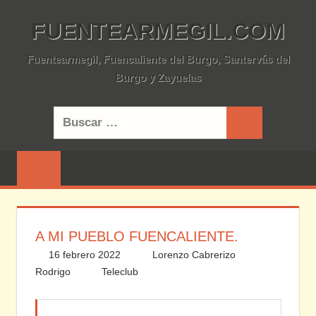
Saltar
FUENTEARMEGIL.COM
al
contenido
Fuentearmegil, Fuencaliente del Burgo, Santervás del
Burgo y Zayuelas
Buscar:
Buscar
A MI PUEBLO FUENCALIENTE.
16 febrero 2022
Lorenzo Cabrerizo
Rodrigo
Teleclub
Deja un comentario