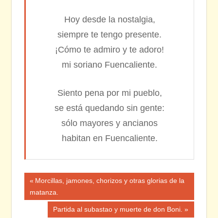
Hoy desde la nostalgia,
siempre te tengo presente.
¡Cómo te admiro y te adoro!
mi soriano Fuencaliente.
Siento pena por mi pueblo,
se está quedando sin gente:
sólo mayores y ancianos
habitan en Fuencaliente.
Navegación
Entrada
Morcillas, jamones, chorizos y otras glorias de la
anterior:
matanza.
de
Siguiente
Partida al subastao y muerte de don Boni.